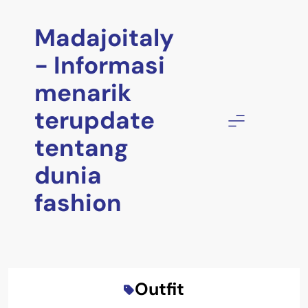
Skip
to
Madajoitaly
content
- Informasi
menarik
terupdate
tentang
dunia
fashion
Outfit