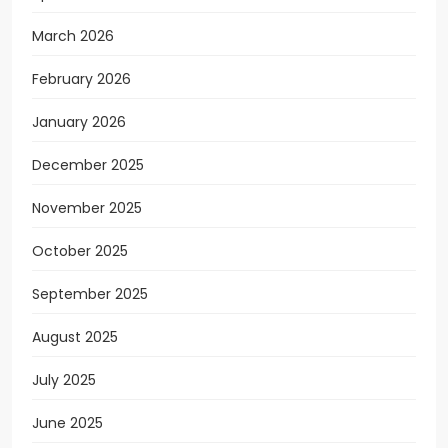
March 2026
February 2026
January 2026
December 2025
November 2025
October 2025
September 2025
August 2025
July 2025
June 2025