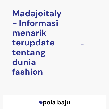
Skip
to
Madajoitaly
content
- Informasi
menarik
terupdate
tentang
dunia
fashion
pola baju