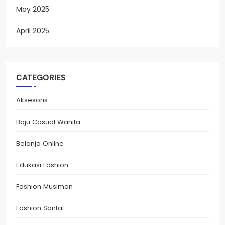
May 2025
April 2025
CATEGORIES
Aksesoris
Baju Casual Wanita
Belanja Online
Edukasi Fashion
Fashion Musiman
Fashion Santai