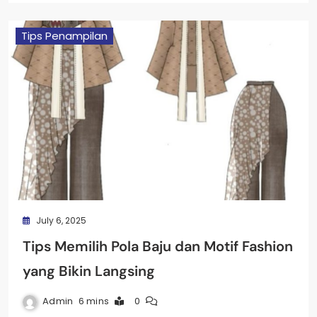
Tips Penampilan
July 6, 2025
Tips Memilih Pola Baju dan Motif Fashion
yang Bikin Langsing
Admin
6 mins
0