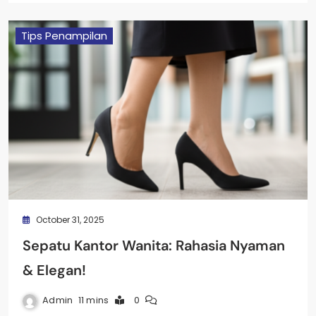
Tips Penampilan
October 31, 2025
Sepatu Kantor Wanita: Rahasia Nyaman
& Elegan!
Admin
11 mins
0