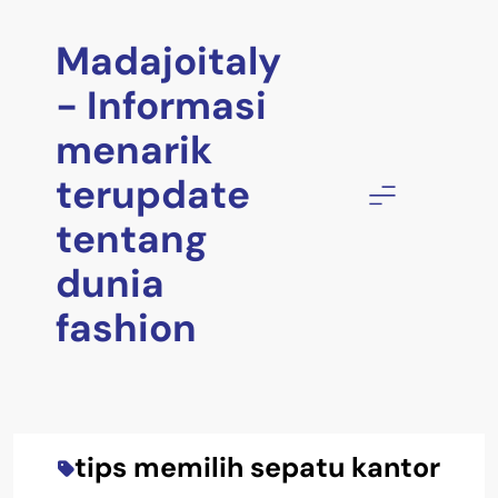
Skip
to
Madajoitaly
content
- Informasi
menarik
terupdate
tentang
dunia
fashion
tips memilih sepatu kantor