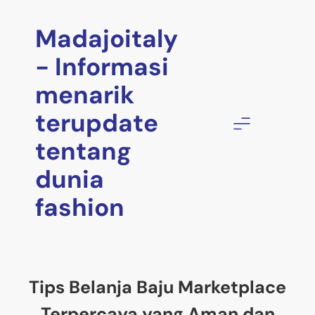
Skip
to
Madajoitaly
content
- Informasi
menarik
terupdate
tentang
dunia
fashion
Tips Belanja Baju Marketplace
Terpercaya yang Aman dan