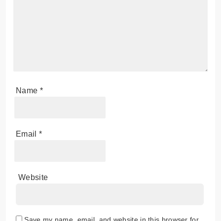
Name
*
Email
*
Website
Save my name, email, and website in this browser for