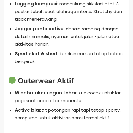
Legging kompresi
: mendukung sirkulasi otot &
postur tubuh saat olahraga intens. Stretchy dan
tidak menerawang.
Jogger pants active
: desain ramping dengan
detail minimalis, nyaman untuk jalan-jalan atau
aktivitas harian.
Sport skirt & short
: feminin namun tetap bebas
bergerak.
Outerwear Aktif
Windbreaker ringan tahan air
: cocok untuk lari
pagi saat cuaca tak menentu.
Active blazer
: potongan rapi tapi tetap sporty,
sempurna untuk aktivitas semi formal aktif.