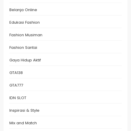
Belanja Online
Edukasi Fashion
Fashion Musiman
Fashion Santai
Gaya Hidup Aktif
GTA138
GTA777
IDN SLOT
Inspirasi & Style
Mix and Match