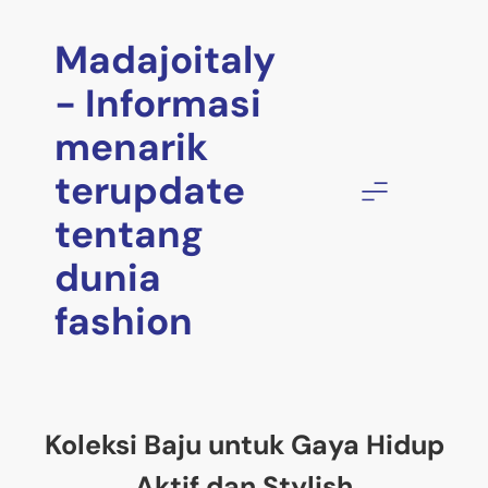
Skip
to
Madajoitaly
content
- Informasi
menarik
terupdate
tentang
dunia
fashion
Koleksi Baju untuk Gaya Hidup
Aktif dan Stylish