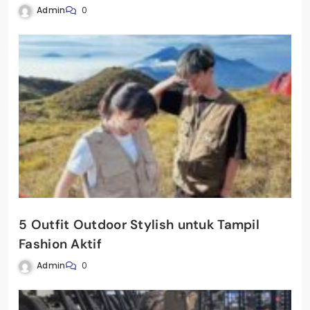
Admin
0
5 Outfit Outdoor Stylish untuk Tampil
Fashion Aktif
Admin
0