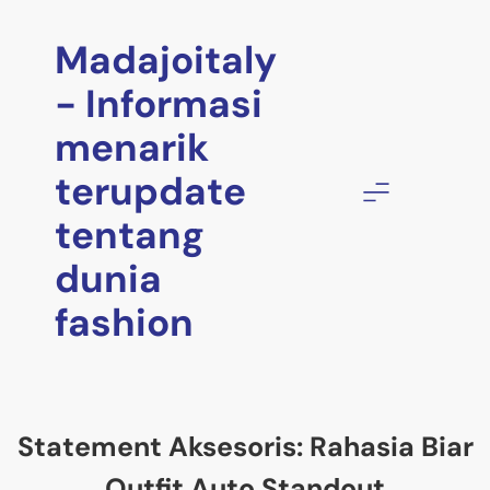
Skip
to
Madajoitaly
content
- Informasi
menarik
terupdate
tentang
dunia
fashion
Statement Aksesoris: Rahasia Biar
Outfit Auto Standout