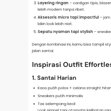
Layering ringan
– cardigan tipis, blazer
lebih modern tanpa ribet.
Aksesoris micro tapi impactful
– jam t
bikin look lebih niat.
Sepatu nyaman tapi stylish
– sneaker
Dengan kombinasi ini, kamu bisa tampil sty
jalan santai.
Inspirasi Outfit Effortl
1. Santai Harian
Kaos putih polos + celana straight hita
Sneakers putih minimalis
Tas selempang kecil
Look simpel tapi otomatis kelihatan rapi