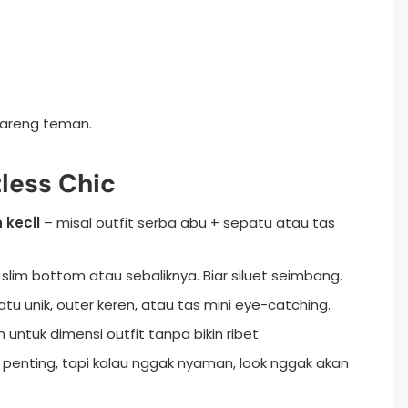
bareng teman.
tless Chic
kecil
– misal outfit serba abu + sepatu atau tas
slim bottom atau sebaliknya. Biar siluet seimbang.
tu unik, outer keren, atau tas mini eye-catching.
 untuk dimensi outfit tanpa bikin ribet.
tu penting, tapi kalau nggak nyaman, look nggak akan