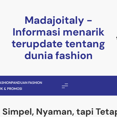
Madajoitaly -
Informasi menarik
terupdate tentang
dunia fashion
ASHION
PANDUAN FASHION
K & PROMOSI
c: Simpel, Nyaman, tapi Tet