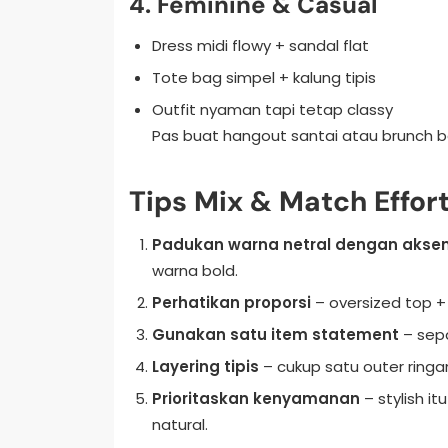
4. Feminine & Casual
Dress midi flowy + sandal flat
Tote bag simpel + kalung tipis
Outfit nyaman tapi tetap classy
Pas buat hangout santai atau brunch 
Tips Mix & Match Effor
Padukan warna netral dengan aksen 
warna bold.
Perhatikan proporsi
– oversized top + 
Gunakan satu item statement
– sepa
Layering tipis
– cukup satu outer ringan
Prioritaskan kenyamanan
– stylish i
natural.