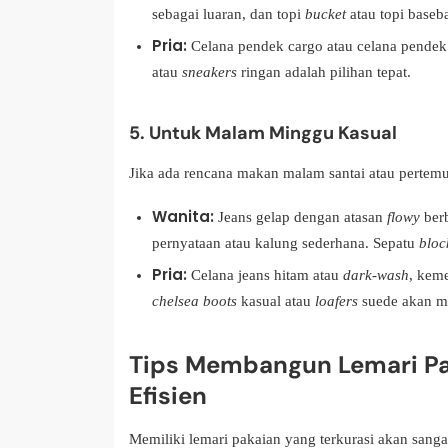
sebagai luaran, dan topi
bucket
atau topi baseba
Pria:
Celana pendek cargo atau celana pendek c
atau
sneakers
ringan adalah pilihan tepat.
5. Untuk Malam Minggu Kasual
Jika ada rencana makan malam santai atau pertem
Wanita:
Jeans gelap dengan atasan
flowy
berb
pernyataan atau kalung sederhana. Sepatu
bloc
Pria:
Celana jeans hitam atau
dark-wash
, kem
chelsea boots
kasual atau
loafers
suede akan me
Tips Membangun Lemari Pak
Efisien
Memiliki lemari pakaian yang terkurasi akan san