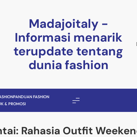
Madajoitaly -
Informasi menarik
terupdate tentang
dunia fashion
ASHION
PANDUAN FASHION
K & PROMOSI
ntai: Rahasia Outfit Week