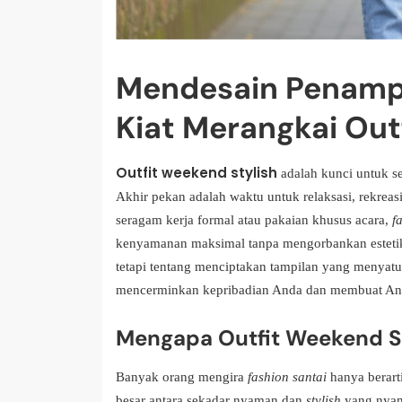
Mendesain Penampi
Kiat Merangkai Out
Outfit weekend stylish
adalah kunci untuk s
Akhir pekan adalah waktu untuk relaksasi, rekreasi
seragam kerja formal atau pakaian khusus acara,
f
kenyamanan maksimal tanpa mengorbankan estetik
tetapi tentang menciptakan tampilan yang menyat
mencerminkan kepribadian Anda dan membuat Anda 
Mengapa Outfit Weekend St
Banyak orang mengira
fashion santai
hanya berar
besar antara sekadar nyaman dan
stylish
yang nya