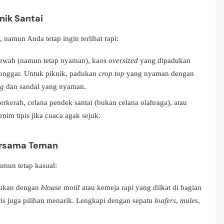
nik Santai
namun Anda tetap ingin terlihat rapi:
 mewah (namun tetap nyaman), kaos
oversized
yang dipadukan
onggar. Untuk piknik, padukan
crop top
yang nyaman dengan
ag
dan sandal yang nyaman.
erkerah, celana pendek santai (bukan celana olahraga), atau
nim tipis jika cuaca agak sejuk.
Bersama Teman
amun tetap kasual:
adukan dengan
blouse
motif atau kemeja rapi yang diikat di bagian
is juga pilihan menarik. Lengkapi dengan sepatu
loafers
,
mules
,