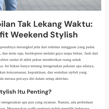
lan Tak Lekang Waktu:
fit Weekend Stylish
epenuhnya merangkul jeda dari rutinitas mingguan yang padat.
, dan tentu saja, berekspresi melalui gaya tanpa beban. Jauh dari
ashion santai
di akhir pekan memberikan ruang untuk
a. Ini bukan hanya tentang mengenakan pakaian apa adanya,
ukan kenyamanan, kepraktisan, dan sentuhan
stylish
yang
merasa percaya diri dalam setiap aktivitas.
ylish Itu Penting?
ti mengenakan apa pun yang nyaman. Namun, ada perbedaan
man. Mengenakan
outfit weekend stylish
memiliki beberapa