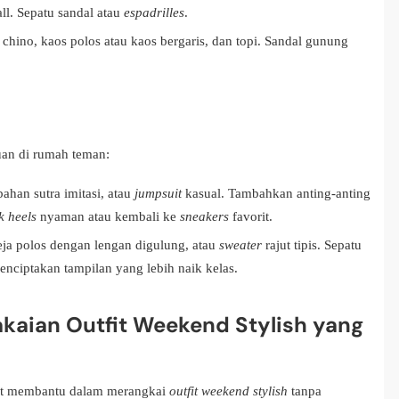
ll. Sepatu sandal atau
espadrilles
.
hino, kaos polos atau kaos bergaris, dan topi. Sandal gunung
uan di rumah teman:
ahan sutra imitasi, atau
jumpsuit
kasual. Tambahkan anting-anting
k heels
nyaman atau kembali ke
sneakers
favorit.
eja polos dengan lengan digulung, atau
sweater
rajut tipis. Sepatu
nciptakan tampilan yang lebih naik kelas.
aian Outfit Weekend Stylish yang
gat membantu dalam merangkai
outfit weekend stylish
tanpa