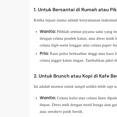
1. Untuk Bersantai di Rumah atau Pik
Ketika tujuan utama adalah kenyamanan maksimal, 
Wanita:
Pilihlah setelan piyama satin yang
dengan celana pendek katun, atau
dress
tunik l
celana
high-waist
longgar atau celana
paper b
Pria:
Kaos polos berkualitas tinggi atau kaos b
celana jogger katun ringan. Tambahkan jaket de
2. Untuk Brunch atau Kopi di Kafe 
Ini adalah momen untuk tampil sedikit lebih rapi n
Wanita:
Celana kulot atau celana linen dip
depan.
Dress
midi dengan motif bunga atau gar
atau
sneakers
putih bersih.